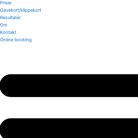
Priser
Gavekort/klippekort
Resultater
Om
Kontakt
Online booking