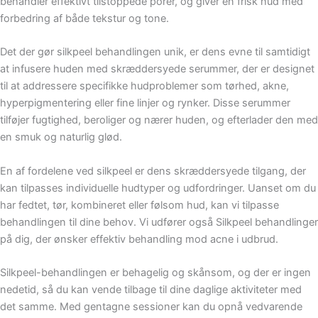
behandler effektivt tilstoppede porer, og giver en frisk hud med
forbedring af både tekstur og tone.
Det der gør silkpeel behandlingen unik, er dens evne til samtidigt
at infusere huden med skræddersyede serummer, der er designet
til at addressere specifikke hudproblemer som tørhed, akne,
hyperpigmentering eller fine linjer og rynker. Disse serummer
tilføjer fugtighed, beroliger og nærer huden, og efterlader den med
en smuk og naturlig glød.
En af fordelene ved silkpeel er dens skræddersyede tilgang, der
kan tilpasses individuelle hudtyper og udfordringer. Uanset om du
har fedtet, tør, kombineret eller følsom hud, kan vi tilpasse
behandlingen til dine behov. Vi udfører også Silkpeel behandlinger
på dig, der ønsker effektiv behandling mod acne i udbrud.
Silkpeel-behandlingen er behagelig og skånsom, og der er ingen
nedetid, så du kan vende tilbage til dine daglige aktiviteter med
det samme. Med gentagne sessioner kan du opnå vedvarende