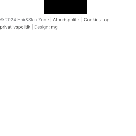
© 2024 Hair&Skin Zone |
Afbudspolitik
|
Cookies- og
privatlivspolitik
| Design:
mg