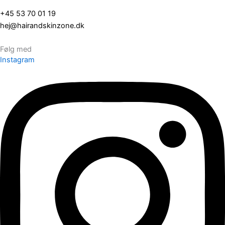
+45 53 70 01 19
hej@hairandskinzone.dk
Følg med
Instagram