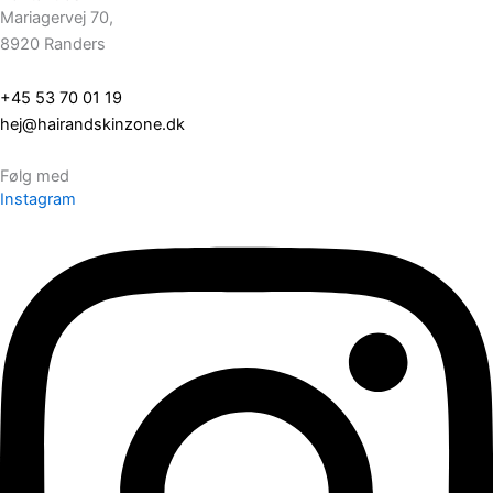
Mariagervej 70,
8920 Randers
+45 53 70 01 19
hej@hairandskinzone.dk
Følg med
Instagram