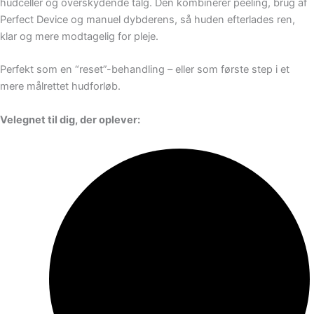
hudceller og overskydende talg. Den kombinerer peeling, brug af
Perfect Device og manuel dybderens, så huden efterlades ren,
klar og mere modtagelig for pleje.
Perfekt som en “reset”-behandling – eller som første step i et
mere målrettet hudforløb.
Velegnet til dig, der oplever: