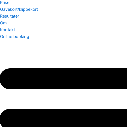
Priser
Gavekort/klippekort
Resultater
Om
Kontakt
Online booking